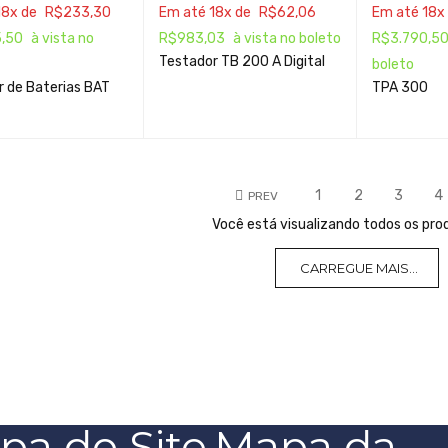
18x de
R$
233,30
Em até 18x de
R$
62,06
Em até 18x
5,50
à vista no
R$
983,03
à vista no boleto
R$
3.790,5
Testador TB 200 A Digital
boleto
 de Baterias BAT
TPA 300
1
2
3
4
PREV
Você está visualizando todos os pro
CARREGUE MAIS...
pa do Site
Mapa da