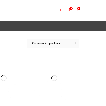
0
0
Ordenação padrão