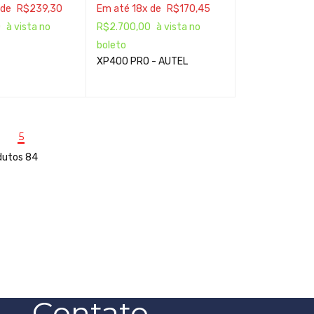
 de
R$
239,30
Em até 18x de
R$
170,45
0
à vista no
R$
2.700,00
à vista no
boleto
XP400 PRO - AUTEL
5
dutos 84
Contato