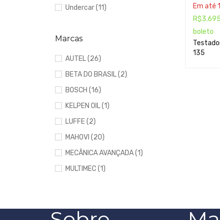
Em até 
Undercar (11)
R$
3.69
boleto
Marcas
Testador
135
AUTEL
(26)
BETA DO BRASIL
(2)
BOSCH
(16)
KELPEN OIL
(1)
LUFFE
(2)
MAHOVI
(20)
MECÂNICA AVANÇADA
(1)
MULTIMEC
(1)
ROBINAIR
(2)
SATA
(7)
Sobre
Ma