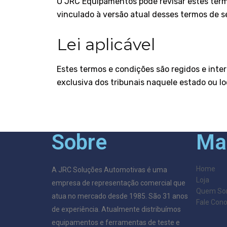
O JRC Equipamentos pode revisar estes termo
vinculado à versão atual desses termos de s
Lei aplicável
Estes termos e condições são regidos e inte
exclusiva dos tribunais naquele estado ou lo
Sobre
Ma
Home
A JRC Soluções Automotivas é uma
Loja
empresa de representação comercial que
Quem So
atua no mercado desde 1985. São 31 anos
Fale Con
de experiência. Atualmente distribuímos
equipamentos e ferramentas de teste e