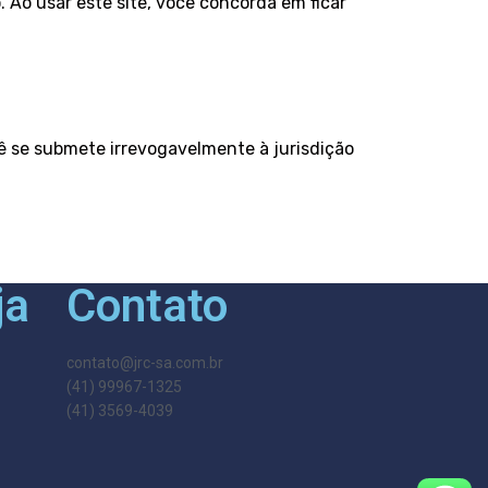
 Ao usar este site, você concorda em ficar
ê se submete irrevogavelmente à jurisdição
ja
Contato
contato@jrc-sa.com.br
(41) 99967-1325
(41) 3569-4039