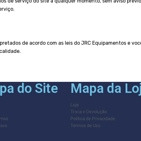
s de serviço do site a qualquer momento, sem aviso prévio.
erviço.
rpretados de acordo com as leis do JRC Equipamentos e voc
calidade.
pa do Site
Mapa da Lo
Loja
Troca e Devolução
mos
Politica de Privacidade
osco
Termos de Uso