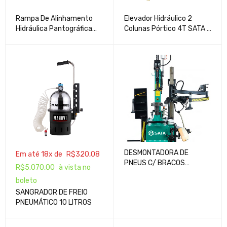
Rampa De Alinhamento
Elevador Hidráulico 2
Hidráulica Pantográfica
Colunas Pórtico 4T SATA -
Com Tesoura Secundaria
SCAE5102-LA
4T SATA - SCAE5302-LA
DESMONTADORA DE
Em até 18x de
R$
320,08
PNEUS C/ BRACOS
R$
5.070,00
à vista no
AUXILIARES E COLUNA
boleto
RECLINAVEL SATA -
SANGRADOR DE FREIO
SC310277
PNEUMÁTICO 10 LITROS