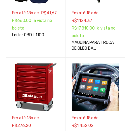
Em até 18x de
R$
41,67
Em até 18x de
R$
660,00
à vista no
R$
1.124,37
boleto
R$
17.810,00
à vista no
Leitor OBD II 1100
boleto
MÁQUINA PARA TROCA
DE ÓLEO DA
TRANSMISSÃO
AUTOMÁTICA 25 LITROS
220V
Em até 18x de
Em até 18x de
R$
276,20
R$
1.452,02