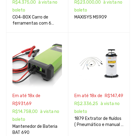
R$
4.375,00
à vista no
R$
23.000,00
à vista no
boleto
boleto
C04-BOX Carro de
MAXISYS MS909
ferramentas com 6
gavetas
Em até 18x de
Em até 18x de
R$
147,49
R$
931,69
R$
2.336,25
à vista no
R$
14.758,00
à vista no
boleto
1879 Extrator de fluídos
boleto
( Pneumático e manual )
Mantenedor de Bateria
- 9,5 litros
BAT 690