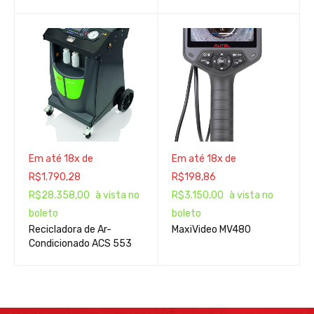
Em até 18x de
Em até 18x de
R$
1.790,28
R$
198,86
R$
28.358,00
à vista no
R$
3.150,00
à vista no
boleto
boleto
Recicladora de Ar-
MaxiVideo MV480
Condicionado ACS 553