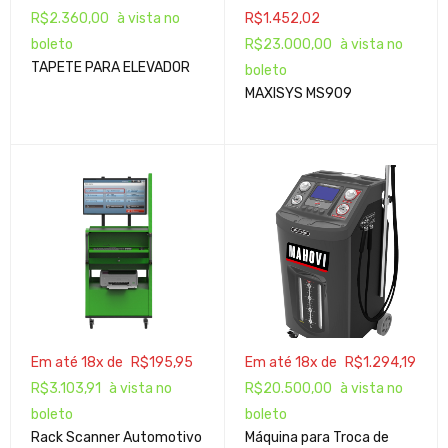
R$
2.360,00
à vista no
R$
1.452,02
boleto
R$
23.000,00
à vista no
TAPETE PARA ELEVADOR
boleto
MAXISYS MS909
Em até 18x de
R$
195,95
Em até 18x de
R$
1.294,19
R$
3.103,91
à vista no
R$
20.500,00
à vista no
boleto
boleto
Rack Scanner Automotivo
Máquina para Troca de