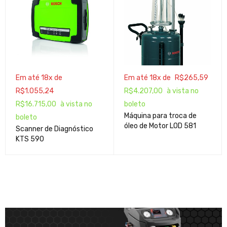
Em até 18x de
Em até 18x de
R$
265,59
R$
1.055,24
R$
4.207,00
à vista no
R$
16.715,00
à vista no
boleto
Máquina para troca de
boleto
óleo de Motor LOD 581
Scanner de Diagnóstico
KTS 590