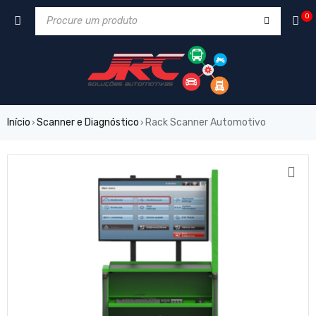
0
Início
Scanner e Diagnóstico
Rack Scanner Automotivo
›
›