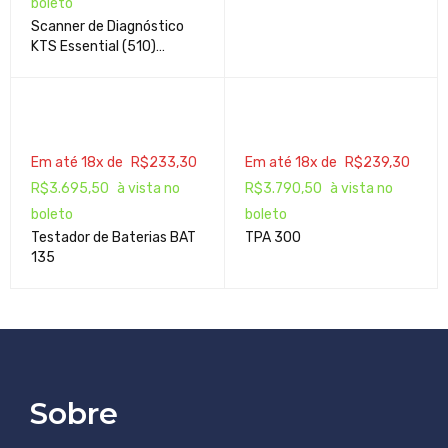
boleto
Scanner de Diagnóstico
KTS Essential (510)
BOSCH
Em até 18x de
R$
233,30
Em até 18x de
R$
239,30
R$
3.695,50
à vista no
R$
3.790,50
à vista no
boleto
boleto
Testador de Baterias BAT
TPA 300
135
Sobre