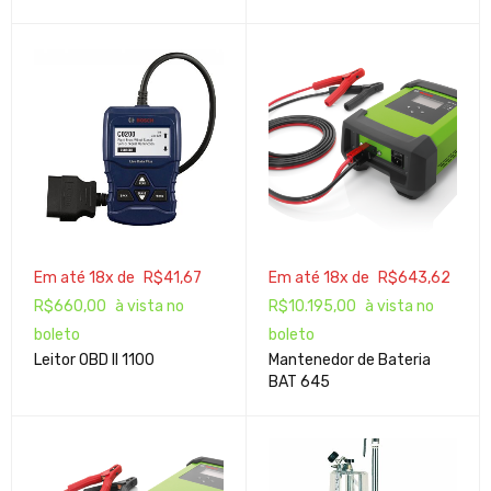
Em até 18x de
R$
41,67
Em até 18x de
R$
643,62
R$
660,00
à vista no
R$
10.195,00
à vista no
boleto
boleto
Leitor OBD II 1100
Mantenedor de Bateria
BAT 645