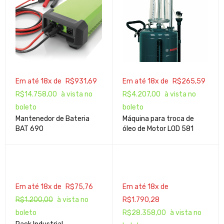
Em até 18x de
R$
931,69
Em até 18x de
R$
265,59
R$
14.758,00
à vista no
R$
4.207,00
à vista no
boleto
boleto
Mantenedor de Bateria
Máquina para troca de
BAT 690
óleo de Motor LOD 581
Em até 18x de
R$
75,76
Em até 18x de
R$
1.200,00
à vista no
R$
1.790,28
boleto
R$
28.358,00
à vista no