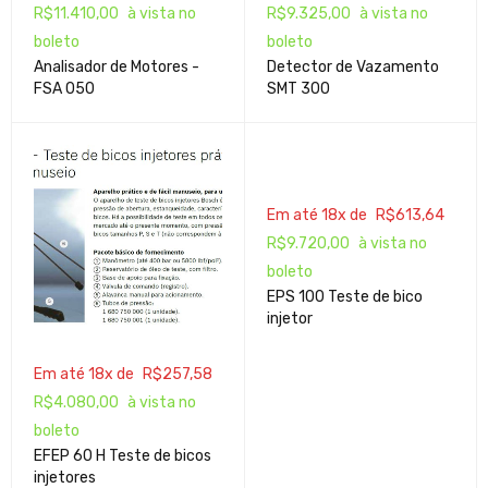
R$
11.410,00
à vista no
R$
9.325,00
à vista no
boleto
boleto
Analisador de Motores -
Detector de Vazamento
FSA 050
SMT 300
Em até 18x de
R$
613,64
R$
9.720,00
à vista no
boleto
EPS 100 Teste de bico
injetor
Em até 18x de
R$
257,58
R$
4.080,00
à vista no
boleto
EFEP 60 H Teste de bicos
injetores