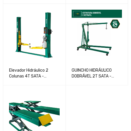
SCAE2016-LA
AUXILIARES E COLUNA
RECLINAVEL SATA -
SC310277
Elevador Hidráulico 2
GUINCHO HIDRÁULICO
Colunas 4T SATA -
DOBRÁVEL 2T SATA -
SCAE5002-LA
SCAE5843-LA