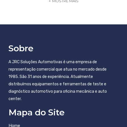
MOSTRE MAIS
VCI e se um atualização estiver disponível, toque em Atualizar
para instalar a nova versão. Uma barra de progresso será exibida à
medida que a atualização for instalada. Depois de concluída, siga
as instruções exibidas e reinicie o VCI detectando o cabo USB do
VCI e conectando o cabo USB novamente no VCI. O tabler se
conectará ao VCI. Uma mensagem será exibida assim que a
Sobre
atualização do VCI for concluída.)
A JRC Soluções Automotivas é uma empresa de
GARANTIA
representação comercial que atua no mercado desde
1985. São 31 anos de experiência. Atualmente
12 Meses
distribuímos equipamentos e ferramentas de teste e
diagnóstico automotivo para oficina mecânica e auto
Marca: AUTEL
center.
Mapa do Site
Home