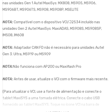
nas unidades Gen 1 Autel MaxiSys: MX808, MS905, MS906,
MS906BT, MS906TS, MS908, MS908P, MSELITE
NOTA:
Compatível com o dispositivo VCI/J2534 incluído nas
unidades Gen 2 Autel MaxiSys: MaxiADAS, MS908S, MS908SP,
IM508, IM608
NOTA:
Adaptador CAN FD não é necessário para unidades Autel
Gen 3: Ultra, MS919 ou MS909
NOTA:
Não funciona com AP200 ou Maxiflash Pro
NOTA:
Antes de usar, atualize o VCI com o firmware mais recente.
(Para atualizar o VCI, use a fonte de alimentação e conecte o
tablet MaxiSYS a uma tomada elétrica. Conecte o cabo USB
fornecido ao tablet MaxiSYS. Toque no ícone VCI na barra de
ferramentas do Tablet. Em seguida, toque na versão do firmware