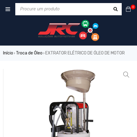
0
Início
Troca de Óleo
EXTRATOR ELÉTRICO DE ÓLEO DE MOTOR
›
›